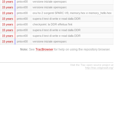
15 years
pntsvt00
versione iniziale opensparc
15 years
pntsvt00
versione iniziale opensparc
15 years
pntsvt00
ora ho 2 sorgenti SPARC-V9, memory.hex e memory_hello.hex
15 years
pntsvt00
supera il test di write e read dalla DDR
15 years
pntsvt00
checkpoint: la DDR effettua l'init
15 years
pntsvt00
supera il test di write e read dalla DDR
15 years
pntsvt00
supera il test di write e read dalla DDR
15 years
pntsvt00
versione iniziale opensparc
Note:
See
TracBrowser
for help on using the repository browser.
Visit the Trac open source project at
http://trac.edgewall.org/