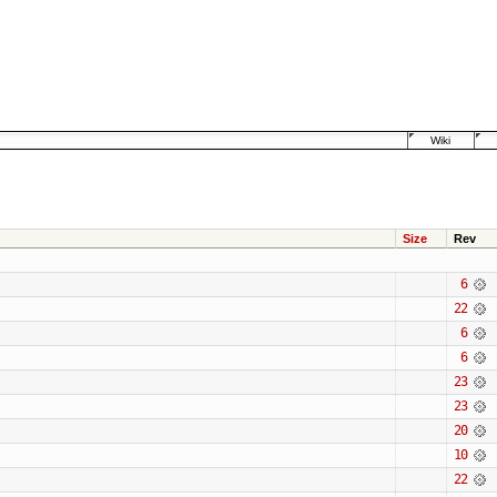
Wiki
Size
Rev
6
22
6
6
23
23
20
10
22