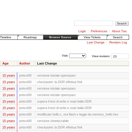
Login
Preferences
About Trac
Timeline
Roadmap
Browse Source
View Tickets
Search
Last Change
Revision Log
Visit:
View revision:
Age
Author
Last Change
15 years
pntsvt00
versione iniziale opensparc
15 years
pntsvt00
checkpoint: la DDR effettua l'init
15 years
pntsvt00
versione iniziale opensparc
15 years
pntsvt00
versione iniziale opensparc
15 years
pntsvt00
supera il test di write e read dalla DDR
15 years
pntsvt00
supera il test di write e read dalla DDR
15 years
pntsvt00
modificato hello.c, ora flash.v legge da memory_hello.hex
15 years
pntsvt00
versione sintetizzabile
15 years
pntsvt00
checkpoint: la DDR effettua l'init