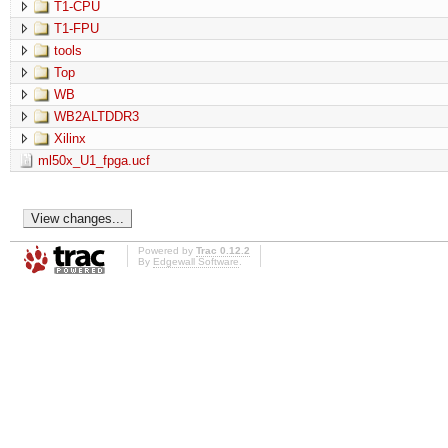
T1-CPU
T1-FPU
tools
Top
WB
WB2ALTDDR3
Xilinx
ml50x_U1_fpga.ucf
Powered by
Trac 0.12.2
By
Edgewall Software
.