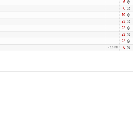
6
6
19
23
22
23
23
6
45.6 KB