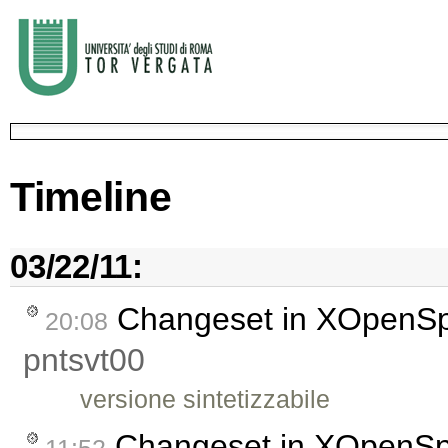
Timeline
03/22/11:
Changeset in XOpenS
20:08
pntsvt00
versione sintetizzabile
Changeset in XOpenS
11:52