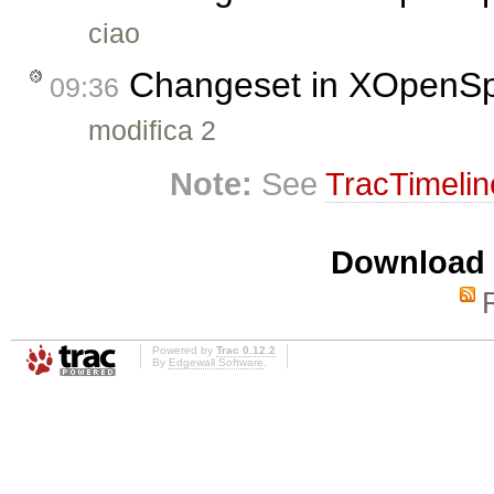
ciao
Changeset in XOpenS
09:36
modifica 2
Note:
See
TracTimelin
Download i
Powered by
Trac 0.12.2
By
Edgewall Software
.