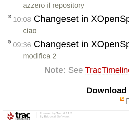
azzero il repository
Changeset in XOpenS
10:08
ciao
Changeset in XOpenS
09:36
modifica 2
Note:
See
TracTimelin
Download i
Powered by
Trac 0.12.2
By
Edgewall Software
.