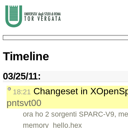
Timeline
03/25/11:
Changeset in XOpenS
18:21
pntsvt00
ora ho 2 sorgenti SPARC-V9, m
memory_hello.hex