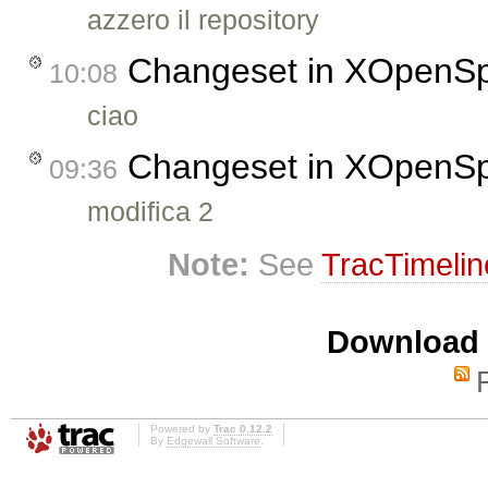
azzero il repository
Changeset in XOpenS
10:08
ciao
Changeset in XOpenS
09:36
modifica 2
Note:
See
TracTimelin
Download i
Powered by
Trac 0.12.2
By
Edgewall Software
.