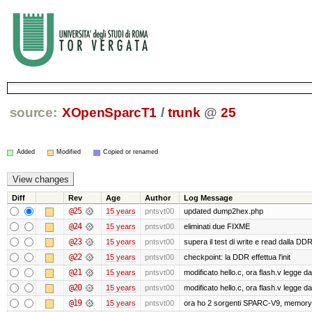
source:
XOpenSparcT1
/
trunk
@
25
Added
Modified
Copied or renamed
Diff
Rev
Age
Author
Log Message
@25
15 years
pntsvt00
updated dump2hex.php
@24
15 years
pntsvt00
eliminati due FIXME
@23
15 years
pntsvt00
supera il test di write e read dalla DD
@22
15 years
pntsvt00
checkpoint: la DDR effettua l'init
@21
15 years
pntsvt00
modificato hello.c, ora flash.v legge 
@20
15 years
pntsvt00
modificato hello.c, ora flash.v legge 
@19
15 years
pntsvt00
ora ho 2 sorgenti SPARC-V9, memory