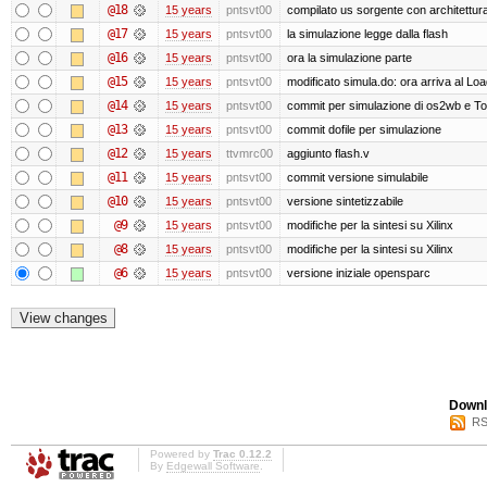
@18
15 years
pntsvt00
compilato us sorgente con architett
@17
15 years
pntsvt00
la simulazione legge dalla flash
@16
15 years
pntsvt00
ora la simulazione parte
@15
15 years
pntsvt00
modificato simula.do: ora arriva al Lo
@14
15 years
pntsvt00
commit per simulazione di os2wb e T
@13
15 years
pntsvt00
commit dofile per simulazione
@12
15 years
ttvmrc00
aggiunto flash.v
@11
15 years
pntsvt00
commit versione simulabile
@10
15 years
pntsvt00
versione sintetizzabile
@9
15 years
pntsvt00
modifiche per la sintesi su Xilinx
@8
15 years
pntsvt00
modifiche per la sintesi su Xilinx
@6
15 years
pntsvt00
versione iniziale opensparc
Downl
RS
Powered by
Trac 0.12.2
By
Edgewall Software
.