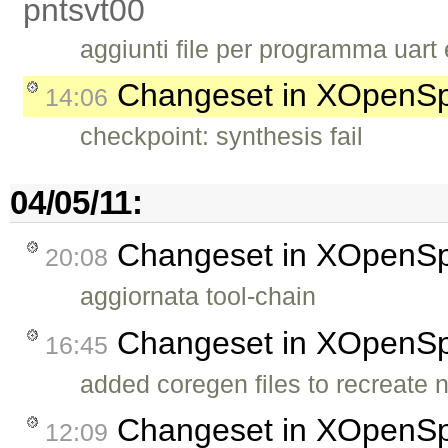
pntsvt00
aggiunti file per programma uart e
Changeset in XOpenS
14:06
checkpoint: synthesis fail
04/05/11:
Changeset in XOpenS
20:08
aggiornata tool-chain
Changeset in XOpenS
16:45
added coregen files to recreate 
Changeset in XOpenS
12:09