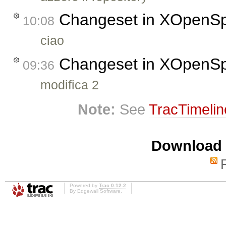
Changeset in XOpenS
10:08
ciao
Changeset in XOpenS
09:36
modifica 2
Note:
See
TracTimelin
Download i
Powered by
Trac 0.12.2
By
Edgewall Software
.