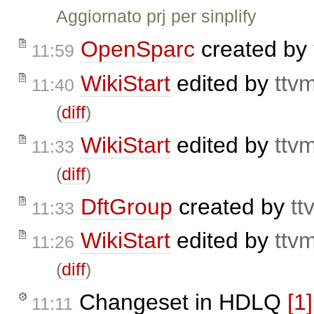
Aggiornato prj per sinplify
OpenSparc
created by
11:59
WikiStart
edited by
ttv
11:40
(
diff
)
WikiStart
edited by
ttv
11:33
(
diff
)
DftGroup
created by
tt
11:33
WikiStart
edited by
ttv
11:26
(
diff
)
Changeset in HDLQ
[1]
11:11