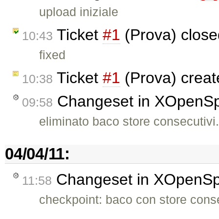
upload iniziale
Ticket
#1
(Prova) clos
10:43
fixed
Ticket
#1
(Prova) crea
10:38
Changeset in XOpenS
09:58
eliminato baco store consecutivi
04/04/11:
Changeset in XOpenS
11:58
checkpoint: baco con store conse